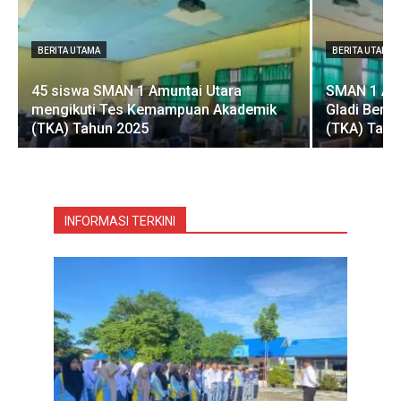
BERITA UTAMA
BERITA UTAMA
45 siswa SMAN 1 Amuntai Utara
SMAN 1 Am
mengikuti Tes Kemampuan Akademik
Gladi Bers
(TKA) Tahun 2025
(TKA) Tahu
INFORMASI TERKINI