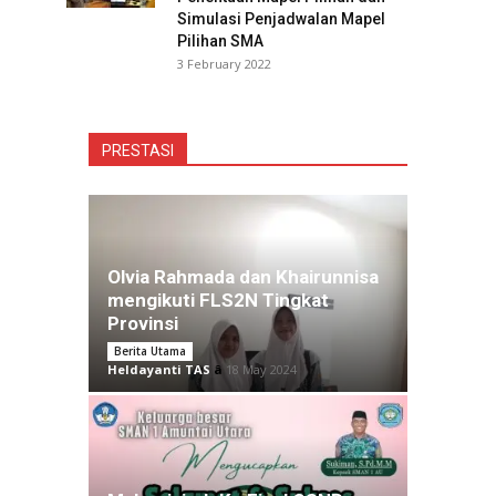
Simulasi Penjadwalan Mapel
Pilihan SMA
3 February 2022
PRESTASI
Olvia Rahmada dan Khairunnisa
mengikuti FLS2N Tingkat
Provinsi
Berita Utama
Heldayanti TAS
â
18 May 2024