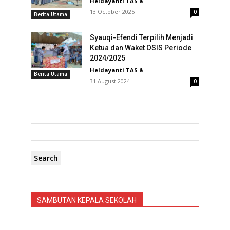
Heldayanti TAS
â
13 October 2025
0
Berita Utama
Syauqi-Efendi Terpilih Menjadi
Ketua dan Waket OSIS Periode
2024/2025
Heldayanti TAS
â
Berita Utama
31 August 2024
0
Search
SAMBUTAN KEPALA SEKOLAH