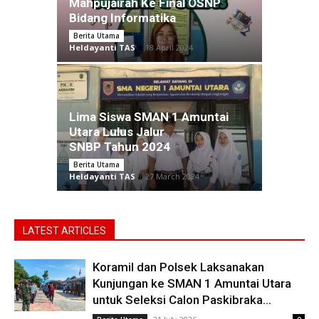
Mahpujairah Ke Final OSNP
Bidang Informatika
Berita Utama
Heldayanti TAS
â
18 April 2024
Lima Siswa SMAN 1 Amuntai
Utara Lulus Jalur
SNBP Tahun 2024
Berita Utama
Heldayanti TAS
â
27 March 2024
LATEST ARTICLES
Koramil dan Polsek Laksanakan
Kunjungan ke SMAN 1 Amuntai Utara
untuk Seleksi Calon Paskibraka...