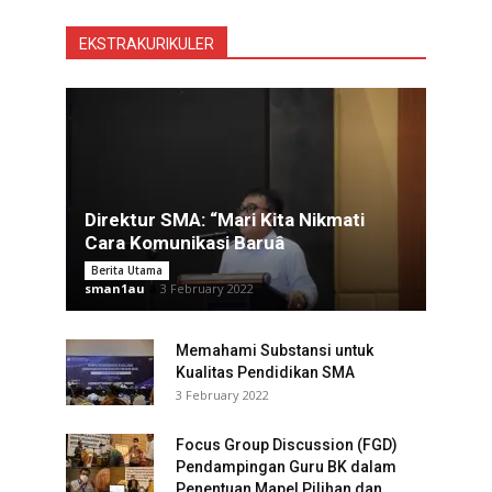
EKSTRAKURIKULER
Direktur SMA: “Mari Kita Nikmati
Cara Komunikasi Baruâ
Berita Utama
sman1au
â
3 February 2022
Memahami Substansi untuk
Kualitas Pendidikan SMA
3 February 2022
Focus Group Discussion (FGD)
Pendampingan Guru BK dalam
Penentuan Mapel Pilihan dan