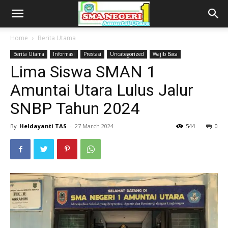
Home
Berita Utama
Berita Utama
Informasi
Prestasi
Uncategorized
Wajib Baca
Lima Siswa SMAN 1
Amuntai Utara Lulus Jalur
SNBP Tahun 2024
By
Heldayanti TAS
-
27 March 2024
544
0