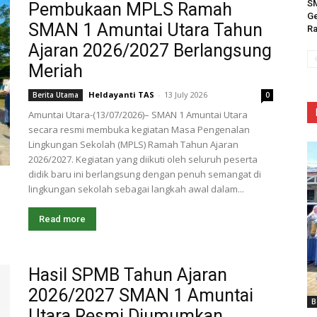
SM
Pembukaan MPLS Ramah
Ge
SMAN 1 Amuntai Utara Tahun
Ra
Ajaran 2026/2027 Berlangsung
Meriah
Heldayanti TAS
-
13 July 2026
Berita Utama
0
Amuntai Utara-(13/07/2026)– SMAN 1 Amuntai Utara
secara resmi membuka kegiatan Masa Pengenalan
Lingkungan Sekolah (MPLS) Ramah Tahun Ajaran
2026/2027. Kegiatan yang diikuti oleh seluruh peserta
didik baru ini berlangsung dengan penuh semangat di
lingkungan sekolah sebagai langkah awal dalam...
Read more
Hasil SPMB Tahun Ajaran
2026/2027 SMAN 1 Amuntai
B
Utara Resmi Diumumkan