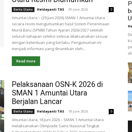
P
Heldayanti TAS
-
29 June 2026
Berita Utama
0
b
U
Amuntai Utara – (29 Juni 2026) SMAN 1 Amuntai Utara
secara resmi mengumumkan hasil Sistem Penerimaan
He
Murid Baru (SPMB) Tahun Ajaran 2026/2027 setelah
Di
seluruh tahapan seleksi selesai dilaksanakan sesuai
Ka
dengan ketentuan yang berlaku. Pengumuman ini
pe
menjadi informasi yang dinantikan oleh...
al
Read more
Pelaksanaan OSN-K 2026 di
SMAN 1 Amuntai Utara
Berjalan Lancar
Heldayanti TAS
-
18 June 2026
Berita Utama
0
Amuntai Utara, 18 Juni 2026 – SMAN 1 Amuntai Utara
melaksanakan Olimpiade Sains Nasional Tingkat