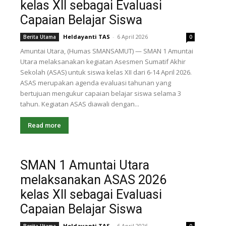
kelas XII sebagai Evaluasi
Capaian Belajar Siswa
Heldayanti TAS
-
6 April 2026
Berita Utama
0
Amuntai Utara, (Humas SMANSAMUT) — SMAN 1 Amuntai
Utara melaksanakan kegiatan Asesmen Sumatif Akhir
Sekolah (ASAS) untuk siswa kelas XII dari 6-14 April 2026.
ASAS merupakan agenda evaluasi tahunan yang
bertujuan mengukur capaian belajar siswa selama 3
tahun. Kegiatan ASAS diawali dengan...
Read more
SMAN 1 Amuntai Utara
melaksanakan ASAS 2026
kelas XII sebagai Evaluasi
Capaian Belajar Siswa
Heldayanti TAS
-
6 April 2026