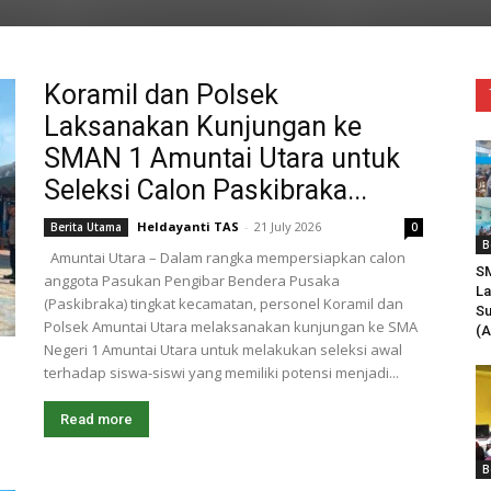
Koramil dan Polsek
Laksanakan Kunjungan ke
SMAN 1 Amuntai Utara untuk
Seleksi Calon Paskibraka...
Heldayanti TAS
-
21 July 2026
Berita Utama
0
B
Amuntai Utara – Dalam rangka mempersiapkan calon
SM
anggota Pasukan Pengibar Bendera Pusaka
L
(Paskibraka) tingkat kecamatan, personel Koramil dan
Su
Polsek Amuntai Utara melaksanakan kunjungan ke SMA
(A
Negeri 1 Amuntai Utara untuk melakukan seleksi awal
terhadap siswa-siswi yang memiliki potensi menjadi...
Read more
B