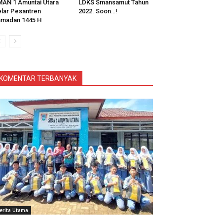
AN 1 Amuntai Utara
LDKS Smansamut Tahun
lar Pesantren
2022. Soon…!
madan 1445 H
KOMENTAR TERBANYAK
erita Utama