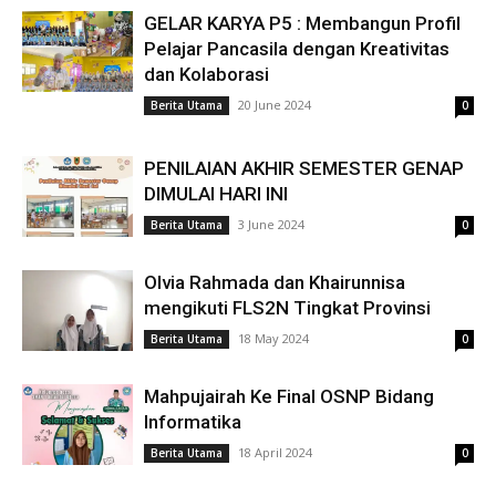
GELAR KARYA P5 : Membangun Profil
Pelajar Pancasila dengan Kreativitas
dan Kolaborasi
20 June 2024
Berita Utama
0
PENILAIAN AKHIR SEMESTER GENAP
DIMULAI HARI INI
3 June 2024
Berita Utama
0
Olvia Rahmada dan Khairunnisa
mengikuti FLS2N Tingkat Provinsi
18 May 2024
Berita Utama
0
Mahpujairah Ke Final OSNP Bidang
Informatika
18 April 2024
Berita Utama
0