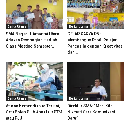
Berita Utama
Berita Utama
SMA Negeri 1 Amuntai Utara
GELAR KARYA P5 :
Adakan Pembagian Hadiah
Membangun Profil Pelajar
Class Meeting Semester...
Pancasila dengan Kreativitas
dan...
Berita Utama
Berita Utama
Aturan Kemendikbud Terkini,
Direktur SMA: “Mari Kita
Ortu Boleh Pilih Anak Ikut PTM
Nikmati Cara Komunikasi
atau PJJ
Baru”