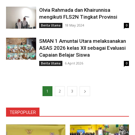
Olvia Rahmada dan Khairunnisa
mengikuti FLS2N Tingkat Provinsi
18 May 2024
Berita Utama
0
SMAN 1 Amuntai Utara melaksanakan
ASAS 2026 kelas XII sebagai Evaluasi
Capaian Belajar Siswa
6 April 2026
Berita Utama
0
1
2
3
TERPOPULER