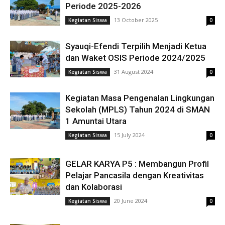
Periode 2025-2026
13 October 2025
Kegiatan Siswa
0
Syauqi-Efendi Terpilih Menjadi Ketua
dan Waket OSIS Periode 2024/2025
31 August 2024
Kegiatan Siswa
0
Kegiatan Masa Pengenalan Lingkungan
Sekolah (MPLS) Tahun 2024 di SMAN
1 Amuntai Utara
15 July 2024
Kegiatan Siswa
0
GELAR KARYA P5 : Membangun Profil
Pelajar Pancasila dengan Kreativitas
dan Kolaborasi
20 June 2024
Kegiatan Siswa
0