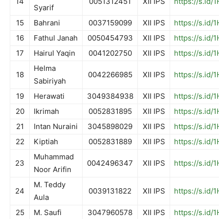
14
0051312451
XII IPS
https://s.id
Syarif
15
Bahrani
0037159099
XII IPS
https://s.id/
16
Fathul Janah
0050454793
XII IPS
https://s.id
17
Hairul Yaqin
0041202750
XII IPS
https://s.id
Helma
18
0042266985
XII IPS
https://s.id
Sabiriyah
19
Herawati
3049384938
XII IPS
https://s.id
20
Ikrimah
0052831895
XII IPS
https://s.id
21
Intan Nuraini
3045898029
XII IPS
https://s.id
22
Kiptiah
0052831889
XII IPS
https://s.id
Muhammad
23
0042496347
XII IPS
https://s.id/
Noor Arifin
M. Teddy
24
0039131822
XII IPS
https://s.id
Aula
25
M. Saufi
3047960578
XII IPS
https://s.id