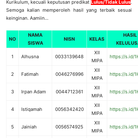
Kurikulum, kecuali keputusan predikat
Lulus/Tidak Lulus
.
Semoga kalian memperoleh hasil yang terbaik sesuai
keinginan. Aamiin…
NAMA
HASIL
NO
NISN
KELAS
SISWA
KELULUS
XII
1
Alhusna
0033139648
https://s.id/
MIPA
XII
2
Fatimah
0046276996
https://s.id/
MIPA
XII
3
Irpan Adam
0044712361
https://s.id
MIPA
XII
4
Istiqamah
0056342420
https://s.id/
MIPA
XII
5
Jainiah
0056574925
https://s.id/
MIPA