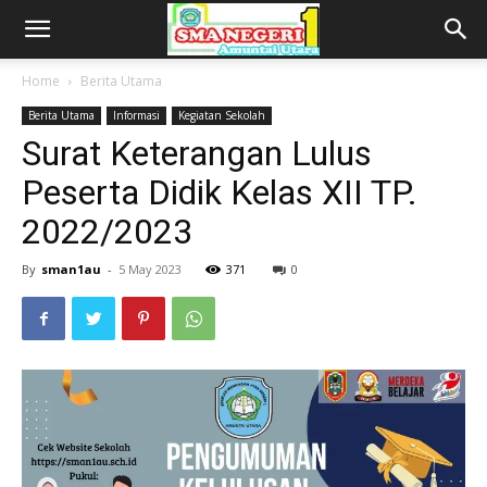
Home
Berita Utama
Berita Utama
Informasi
Kegiatan Sekolah
Surat Keterangan Lulus
Peserta Didik Kelas XII TP.
2022/2023
By
sman1au
-
5 May 2023
371
0