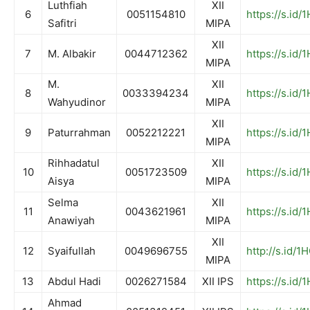
Luthfiah
XII
6
0051154810
https://s.id/
Safitri
MIPA
XII
7
M. Albakir
0044712362
https://s.id
MIPA
M.
XII
8
0033394234
https://s.id/
Wahyudinor
MIPA
XII
9
Paturrahman
0052212221
https://s.id/
MIPA
Rihhadatul
XII
10
0051723509
https://s.id/
Aisya
MIPA
Selma
XII
11
0043621961
https://s.id
Anawiyah
MIPA
XII
12
Syaifullah
0049696755
http://s.id/1
MIPA
13
Abdul Hadi
0026271584
XII IPS
https://s.id
Ahmad