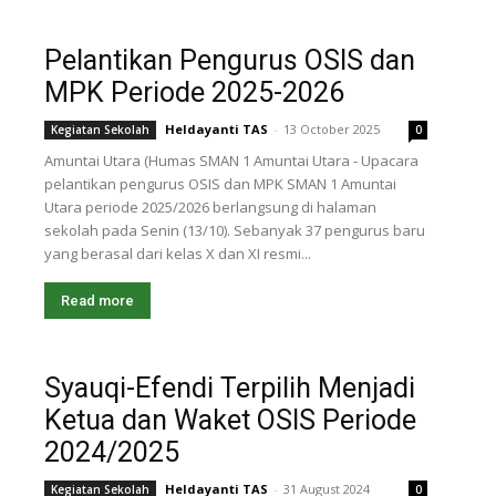
Pelantikan Pengurus OSIS dan
MPK Periode 2025-2026
Heldayanti TAS
-
13 October 2025
Kegiatan Sekolah
0
Amuntai Utara (Humas SMAN 1 Amuntai Utara - Upacara
pelantikan pengurus OSIS dan MPK SMAN 1 Amuntai
Utara periode 2025/2026 berlangsung di halaman
sekolah pada Senin (13/10). Sebanyak 37 pengurus baru
yang berasal dari kelas X dan XI resmi...
Read more
Syauqi-Efendi Terpilih Menjadi
Ketua dan Waket OSIS Periode
2024/2025
Heldayanti TAS
-
31 August 2024
Kegiatan Sekolah
0