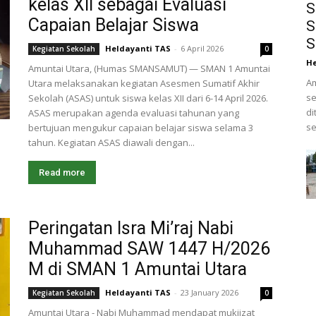
kelas XII sebagai Evaluasi
S
Capaian Belajar Siswa
S
S
Heldayanti TAS
-
6 April 2026
Kegiatan Sekolah
0
He
Amuntai Utara, (Humas SMANSAMUT) — SMAN 1 Amuntai
Am
Utara melaksanakan kegiatan Asesmen Sumatif Akhir
se
Sekolah (ASAS) untuk siswa kelas XII dari 6-14 April 2026.
di
ASAS merupakan agenda evaluasi tahunan yang
se
bertujuan mengukur capaian belajar siswa selama 3
tahun. Kegiatan ASAS diawali dengan...
Read more
Peringatan Isra Mi’raj Nabi
Muhammad SAW 1447 H/2026
M di SMAN 1 Amuntai Utara
Heldayanti TAS
-
23 January 2026
Kegiatan Sekolah
0
Amuntai Utara - Nabi Muhammad mendapat mukjizat