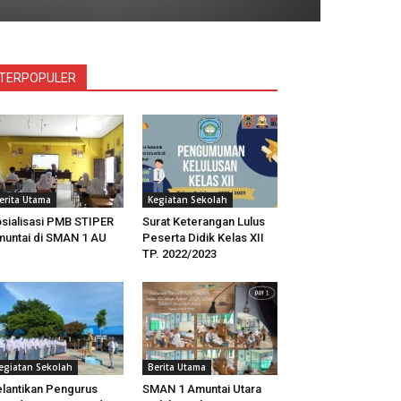
TERPOPULER
erita Utama
Kegiatan Sekolah
sialisasi PMB STIPER
Surat Keterangan Lulus
untai di SMAN 1 AU
Peserta Didik Kelas XII
TP. 2022/2023
egiatan Sekolah
Berita Utama
lantikan Pengurus
SMAN 1 Amuntai Utara