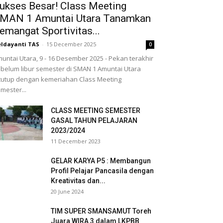
ukses Besar! Class Meeting
MAN 1 Amuntai Utara Tanamkan
emangat Sportivitas...
ldayanti TAS
-
15 December 2025
0
untai Utara, 9 - 16 Desember 2025 - Pekan terakhir
belum libur semester di SMAN 1 Amuntai Utara
tutup dengan kemeriahan Class Meeting
mester...
CLASS MEETING SEMESTER
GASAL TAHUN PELAJARAN
2023/2024
11 December 2023
GELAR KARYA P5 : Membangun
Profil Pelajar Pancasila dengan
Kreativitas dan...
20 June 2024
TIM SUPER SMANSAMUT Toreh
Juara WIRA 3 dalam LKPBB