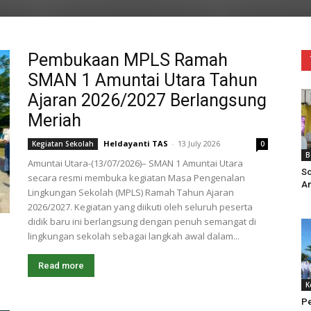
Pembukaan MPLS Ramah
SMAN 1 Amuntai Utara Tahun
Ajaran 2026/2027 Berlangsung
Meriah
Heldayanti TAS
-
13 July 2026
Kegiatan Sekolah
0
B
Amuntai Utara-(13/07/2026)– SMAN 1 Amuntai Utara
So
secara resmi membuka kegiatan Masa Pengenalan
Am
Lingkungan Sekolah (MPLS) Ramah Tahun Ajaran
2026/2027. Kegiatan yang diikuti oleh seluruh peserta
didik baru ini berlangsung dengan penuh semangat di
lingkungan sekolah sebagai langkah awal dalam...
Read more
K
Pe