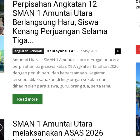
OS
Perpisahan Angkatan 12
20
SMAN 1 Amuntai Utara
Berlangsung Haru, Siswa
Kenang Perjuangan Selama
Tiga...
Heldayanti TAS
-
7 May 2026
Kegiatan Sekolah
0
Amuntai Utara – SMAN 1 Amuntai Utara menggelar acara
perpisahan bagi siswa kelas XII Angkatan 12 tahun 2026
dengan penuh haru dan kebersamaan. Kegiatan
tersebut dilaksanakan di lingkungan sekolah dan
dihadiri oleh para siswa, guru, orang tua, serta tamu...
Read more
SMAN 1 Amuntai Utara
melaksanakan ASAS 2026
K